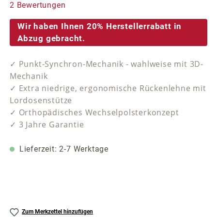
Durchschnittliche Bewertung von 5 von 5 Sternen
2 Bewertungen
Wir haben Ihnen 20% Herstellerrabatt in
Abzug gebracht.
✓ Punkt-Synchron-Mechanik - wahlweise mit 3D-
Mechanik
✓ Extra niedrige, ergonomische Rückenlehne mit
Lordosenstütze
✓ Orthopädisches Wechselpolsterkonzept
✓ 3 Jahre Garantie
Lieferzeit: 2-7 Werktage
Zum Merkzettel hinzufügen