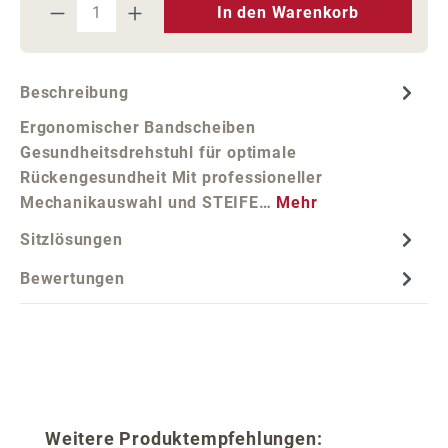
Produkt Anzahl: Gib den gewünschten We
In den Warenkorb
Beschreibung
Ergonomischer Bandscheiben
Gesundheitsdrehstuhl für optimale
Rückengesundheit Mit professioneller
Mechanikauswahl und STEIFE…
Mehr
Sitzlösungen
Bewertungen
Produktgalerie überspringen
Weitere Produktempfehlungen: