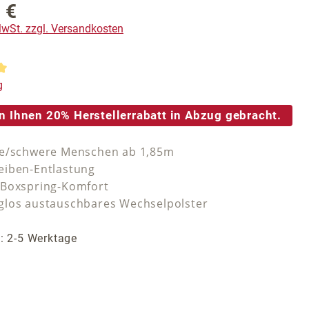
 €
reis:
 MwSt. zzgl. Versandkosten
tliche Bewertung von 5 von 5 Sternen
g
n Ihnen 20% Herstellerrabatt in Abzug gebracht.
ße/schwere Menschen ab 1,85m
iben-Entlastung
-Boxspring-Komfort
los austauschbares Wechselpolster
t: 2-5 Werktage