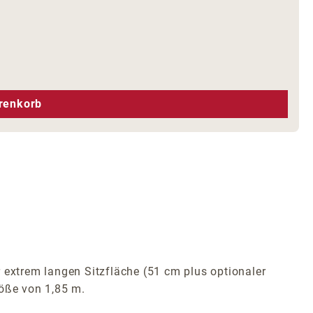
hen um die Anzahl zu erhöhen oder zu r
renkorb
 extrem langen Sitzfläche (51 cm plus optionaler
röße von 1,85 m.