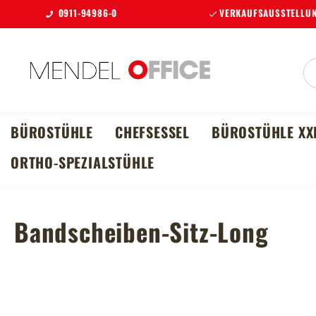
0911-94986-0
VERKAUFSAUSSTELLUN
m Hauptinhalt springen
Zur Suche springen
Zur Hauptnavigation springen
BÜROSTÜHLE
CHEFSESSEL
BÜROSTÜHLE XX
ORTHO-SPEZIALSTÜHLE
Bandscheiben-Sitz-Long