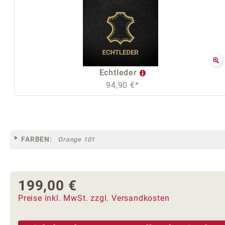
Echtleder
94,90 €*
FARBEN:
Orange 101
199,00 €
Regulärer Preis:
Preise inkl. MwSt. zzgl. Versandkosten