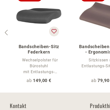
Bandscheiben-Sitz
Bandscheiben
Federkern
- Ergonomi
Sitzaufl
Wechselpolster für
Sitzkissen 
Bürostuhl
Entlastungs-Si
mit Entlastungs-
Sitzwelle
Regulärer Preis:
Reguläre
ab
149,00 €
ab
79,90
Kontakt
Produkth