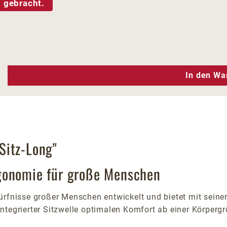
 gebracht.
n Wert ein oder benutze die Schaltfläc
In den Wa
Sitz-Long"
gonomie für große Menschen
ürfnisse großer Menschen entwickelt und bietet mit seiner
ntegrierter Sitzwelle optimalen Komfort ab einer Körperg