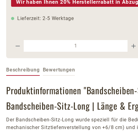
Wir haben Ihnen 20% Herstellerrabatt in Abzug
Lieferzeit: 2-5 Werktage
Produkt Anzahl: Gib den gewünschte
Beschreibung
Bewertungen
Produktinformationen "Bandscheiben-
Bandscheiben-Sitz-Long | Länge & Er
Der Bandscheiben-Sitz-Long wurde speziell für die Bed
mechanischer Sitztiefenverstellung von +6/8 cm) und i