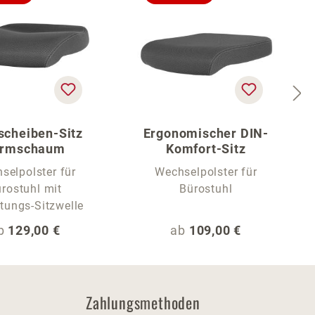
scheiben-Sitz
Ergonomischer DIN-
ormschaum
Komfort-Sitz
selpolster für
Wechselpolster für
rostuhl mit
Bürostuhl
tungs-Sitzwelle
egulärer Preis:
Regulärer Preis:
b
129,00 €
ab
109,00 €
Zahlungsmethoden