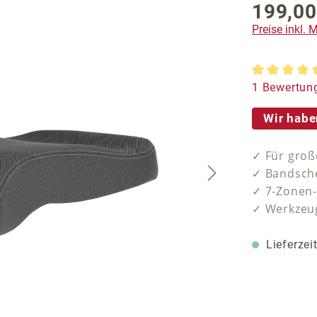
199,00
Regulärer P
Preise inkl.
Durchschnit
1 Bewertun
Wir habe
✓ Für gro
✓ Bandsche
✓ 7-Zonen
✓ Werkzeug
Lieferzei