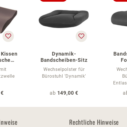
 Kissen
Dynamik-
Band
sche
Bandscheiben-Sitz
F
age
mit
Wechselpolster für
Wech
tzwelle
Bürostuhl 'Dynamik'
Bü
Entlas
r Preis:
Regulärer Preis:
R
 €
ab
149,00 €
a
inweise
Rechtliche Hinweise