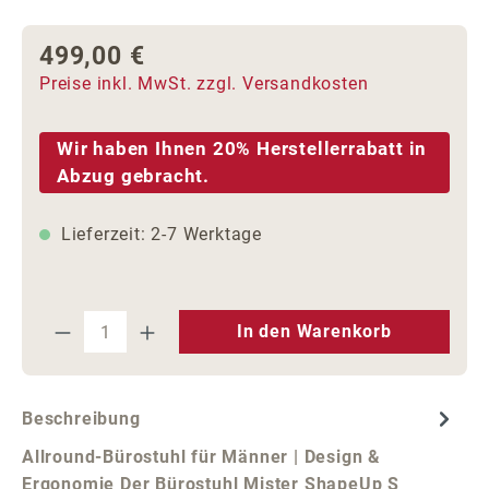
499,00 €
Regulärer Preis:
Preise inkl. MwSt. zzgl. Versandkosten
Wir haben Ihnen 20% Herstellerrabatt in
Abzug gebracht.
Lieferzeit: 2-7 Werktage
Produkt Anzahl: Gib den gewünschten We
In den Warenkorb
Beschreibung
Allround-Bürostuhl für Männer | Design &
Ergonomie Der Bürostuhl Mister ShapeUp S