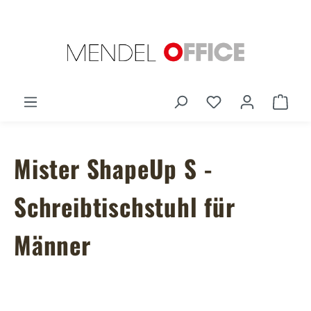
Zum Hauptinhalt springen
Du hast 0 Produ
Ware
Mister ShapeUp S -
Schreibtischstuhl für
Männer