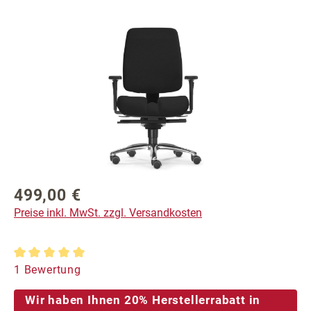
Bildergalerie überspringen
499,00 €
Regulärer Preis:
Preise inkl. MwSt. zzgl. Versandkosten
Durchschnittliche Bewertung von 5 von 5 Sternen
1 Bewertung
Wir haben Ihnen 20% Herstellerrabatt in